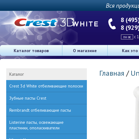
Вся продукц
8 (495
8 (929
с 1
пн-вс
Каталог товаров
О магазине
Как это
Главная
/
Un
Каталог
Crest 3d White отбеливающие полоски
Зубные пасты Crest
Rembrandt отбеливающие пасты
Listerine пасты, освежающие
пластинки, ополаскиватели