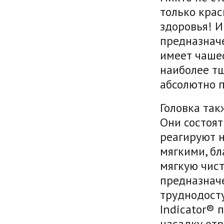
только крас
здоровья! И
предназначе
имеет чашео
наиболее тщ
абсолютно п
Головка так
Они состоят
реагируют н
мягкими, бл
мягкую чист
предназначе
труднодосту
Indicator® 
насадку отр