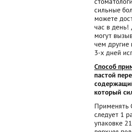
стоматологи
сильные бол
можете дост
час в день
могут вызы
чем другие 
3-х дней ис
Способ при
пастой пере
содержащий
который си
Применять C
следует 1 р
упаковке 21
верхняя пол